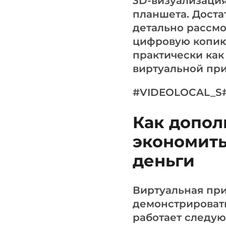
3D-визуализация
планшета. Доста
детально рассмо
цифровую копию 
практически как
виртуальной пр
#VIDEOLOCAL_S#
Как допол
экономить
деньги
Виртуальная при
демонстрировать
работает следую