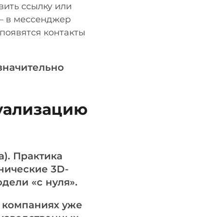
вить ссылку или
— в мессенджер
 появятся контакты
 значительно
зуализацию
). Практика
хнические 3D-
дели «с нуля».
х компаниях уже