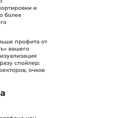
о
портировки и
о более
ого
льше профита от
ть» вашего
визуализация
Сразу спойлер:
оекторов, очков
.
на