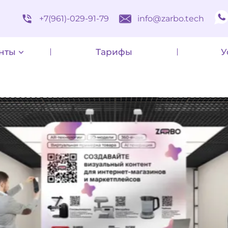
+7(961)-029-91-79
info@zarbo.tech
нты
Тарифы
У