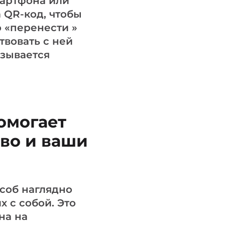
мартфона или
 QR-код, чтобы
о «перенести »
вовать с ней
азывается
омогает
во и ваши
соб наглядно
 с собой. Это
на на