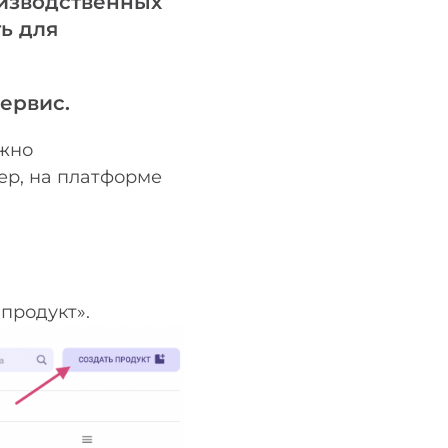
оизводственных
ь для
ервис.
ужно
ер, на платформе
продукт».