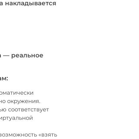
а накладывается
о
а — реальное
ам:
томатически
но окружения.
ью соответствует
виртуальной
возможность «взять